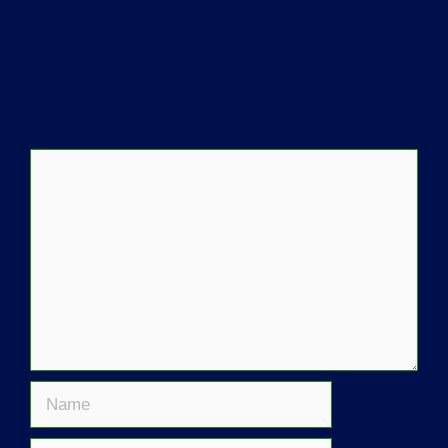
Kirstin Kares bei der Orchesterprobe
Schreibe einen Kommentar
Kommentar
Name